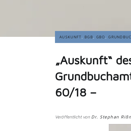
AUSKUNFT
,
BGB
,
GBO
,
GRUNDBU
„Auskunft“ des
Grundbuchamt
60/18 –
Veröffentlicht von
Dr. Stephan Ri