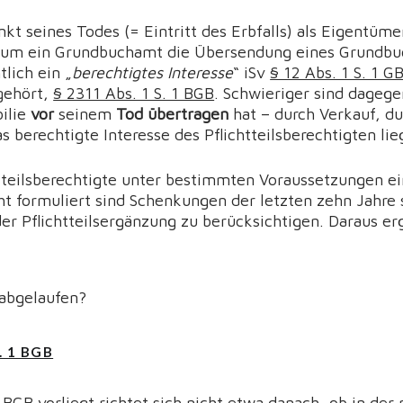
kt seines Todes (= Eintritt des Erbfalls) als Eigentüm
kaum ein Grundbuchamt die Übersendung eines Grundbu
tlich ein „
berechtigtes Interesse
“ iSv
§ 12 Abs. 1 S. 1 G
 gehört,
§ 2311 Abs. 1 S. 1 BGB
. Schwieriger sind dagegen
ilie
vor
seinem
Tod übertragen
hat – durch Verkauf, d
 berechtigte Interesse des Pflichtteilsberechtigten li
htteilsberechtigte unter bestimmten Voraussetzungen e
cht formuliert sind Schenkungen der letzten zehn Jahr
r Pflichtteilsergänzung zu berücksichtigen. Daraus er
 abgelaufen?
. 1 BGB
 BGB
vorliegt richtet sich nicht etwa danach, ob in der