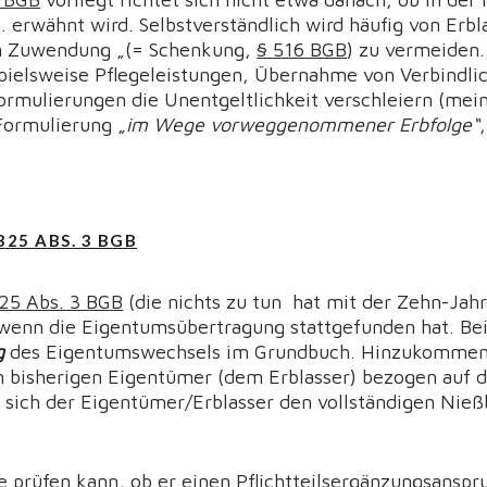
ä. erwähnt wird. Selbstverständlich wird häufig von Erb
en Zuwendung „(= Schenkung,
§ 516 BGB
) zu vermeiden
spielsweise Pflegeleistungen, Übernahme von Verbindli
ormulierungen die Unentgeltlichkeit verschleiern (mein 
ormulierung „
im Wege vorweggenommener Erbfolge“
325 ABS. 3 BGB
25 Abs. 3 BGB
(die nichts zu tun hat mit der Zehn-Jahr
, wenn die Eigentumsübertragung stattgefunden hat. Bei
g
des Eigentumswechsels im Grundbuch. Hinzukommen
 bisherigen Eigentümer (dem Erblasser) bezogen auf d
n sich der Eigentümer/Erblasser den vollständigen Ni
te prüfen kann, ob er einen Pflichtteilsergänzungsansp