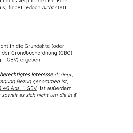
henks verpflichtet ist. Eine
us, findet jedoch
nicht
statt.
cht in die Grundakte (oder
s der Grundbuchordnung (GBO)
 – GBV) ergeben.
berechtigtes Interesse
darlegt
„.
tragung Bezug genommen ist,
§ 46 Abs. 1 GBV
ist außerdem
 soweit es sich nicht um die in
§