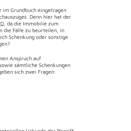
er im Grundbuch eingetragen
chauszuges. Denn hier hat der
BO
, da die Immobilie zum
 die Fälle zu beurteilen, in
urch Schenkung oder sonstige
egen?
inen Anspruch auf
e sowie sämtliche Schenkungen
geben sich zwei Fragen:
 notariellen Urkunde der Begriff