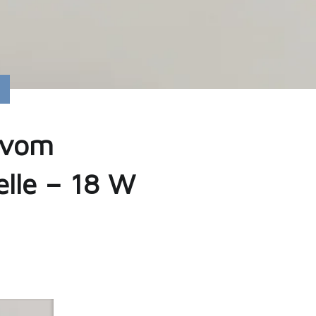
n vom
lle – 18 W