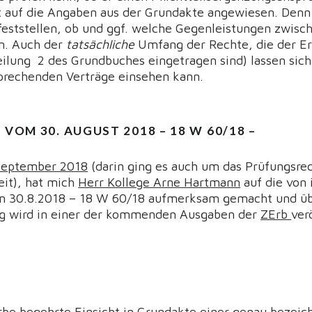
t auf die Angaben aus der Grundakte angewiesen. Denn n
 feststellen, ob und ggf. welche Gegenleistungen zwis
n. Auch der
tatsächliche
Umfang der Rechte, die der Erb
ilung 2 des Grundbuches eingetragen sind) lassen sich 
prechenden Verträge einsehen kann.
VOM 30. AUGUST 2018 – 18 W 60/18 –
 September 2018
(darin ging es auch um das Prüfungsre
it), hat mich
Herr Kollege Arne Hartmann
auf die von 
m 30.8.2018 – 18 W 60/18 aufmerksam gemacht und üb
ung wird in einer der kommenden Ausgaben der
ZErb
ver
erbe begehrte Einsicht in Grundakte einer genau bezei