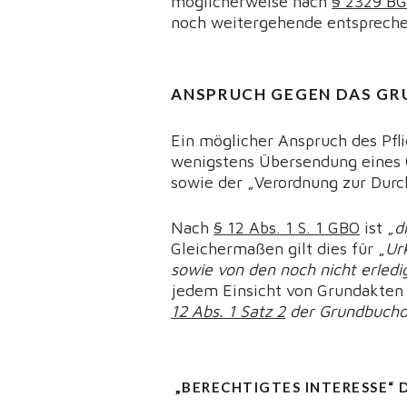
möglicherweise nach
§ 2329 B
noch weitergehende entsprechen
ANSPRUCH GEGEN DAS G
Ein möglicher Anspruch des Pfl
wenigstens Übersendung eines 
sowie der „Verordnung zur Dur
Nach
§ 12 Abs. 1 S. 1 GBO
ist „
d
Gleichermaßen gilt dies
für
„
Ur
sowie von den noch nicht erled
jedem Einsicht von Grundakten
12 Abs. 1 Satz 2
der Grundbucho
„BERECHTIGTES INTERESSE“ 