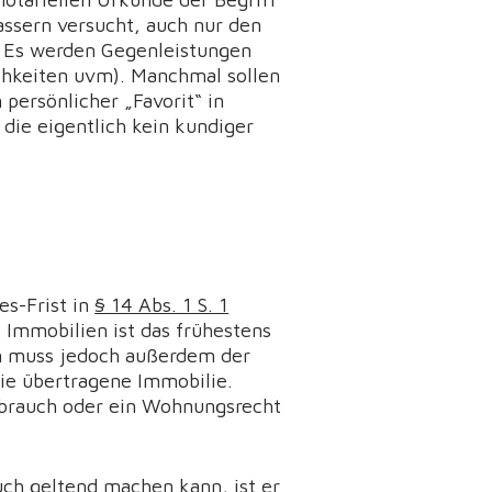
lassern versucht, auch nur den
. Es werden Gegenleistungen
chkeiten uvm). Manchmal sollen
persönlicher „Favorit“ in
, die eigentlich kein kundiger
es-Frist in
§ 14 Abs. 1 S. 1
 Immobilien ist das frühestens
 muss jedoch außerdem der
ie übertragene Immobilie.
eßbrauch oder ein Wohnungsrecht
ruch geltend machen kann, ist er