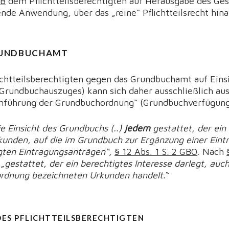
GB
dem Pflichtteilsberechtigten auf Herausgabe des Gesc
de Anwendung, über das „reine“ Pflichtteilsrecht hina
RUNDBUCHAMT
ichtteilsberechtigten gegen das Grundbuchamt auf Einsi
Grundbuchauszuges) kann sich daher ausschließlich au
chführung der Grundbuchordnung“ (Grundbuchverfügung
ie
Einsicht des Grundbuchs (..)
jedem
gestattet, der ein
kunden, auf die im Grundbuch zur Ergänzung einer Ein
igten Eintragungsanträgen“,
§ 12 Abs. 1 S. 2 GBO
. Nach
 „
gestattet, der ein berechtigtes Interesse darlegt, auch
rdnung bezeichneten Urkunden handelt.
“
DES PFLICHTTEILSBERECHTIGTEN