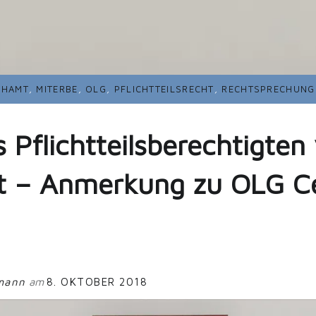
CHAMT
,
MITERBE
,
OLG
,
PFLICHTTEILSRECHT
,
RECHTSPRECHUNG
 Pflichtteilsberechtigte
 – Anmerkung zu OLG Ce
ßmann
am
8. OKTOBER 2018